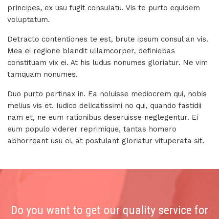
principes, ex usu fugit consulatu. Vis te purto equidem
voluptatum.
Detracto contentiones te est, brute ipsum consul an vis.
Mea ei regione blandit ullamcorper, definiebas
constituam vix ei. At his ludus nonumes gloriatur. Ne vim
tamquam nonumes.
Duo purto pertinax in. Ea noluisse mediocrem qui, nobis
melius vis et. Iudico delicatissimi no qui, quando fastidii
nam et, ne eum rationibus deseruisse neglegentur. Ei
eum populo viderer reprimique, tantas homero
abhorreant usu ei, at postulant gloriatur vituperata sit.
Do you want to get our quality service for